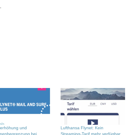
.
serhöhung und
Lufthansa Flynet: Kein
menbegrenzung bei
Streaming-Tarif mehr verfügbar