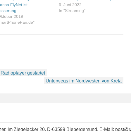
ansa FlyNet ist
6. Juni 2022
esserung
In "Streaming"
Oktober 2019
SmartPhoneFan.de"
 Radioplayer gestartet
Unterwegs im Nordwesten von Kreta
idner, Im Ziegelacker 20, D-63599 Biebergemünd, E-Mail: post@