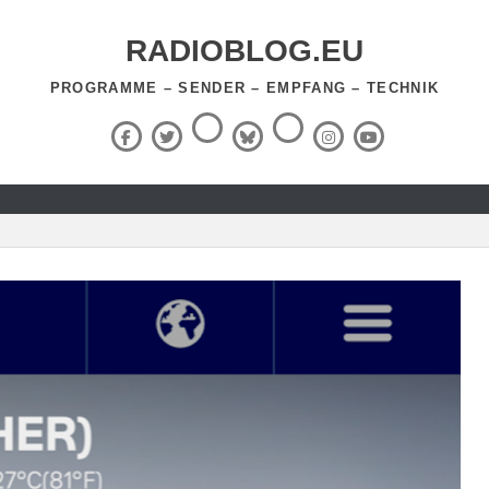
RADIOBLOG.EU
PROGRAMME – SENDER – EMPFANG – TECHNIK
Threads
RSS-
Facebook
X
BlueSky
Instagram
YouTube
Feed
(Twitter)