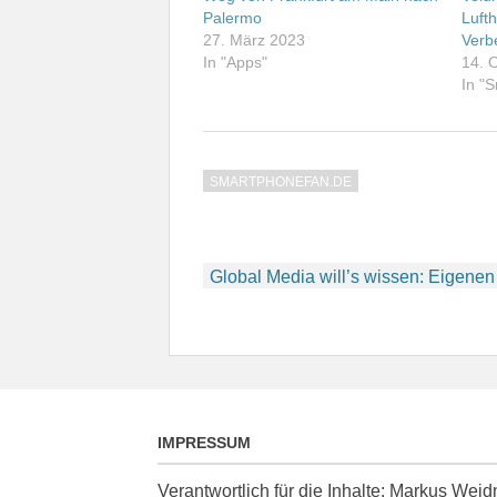
Palermo
Lufth
27. März 2023
Verb
In "Apps"
14. 
In "
SMARTPHONEFAN.DE
Beitragsnavigation
Global Media will’s wissen: Eigenen
IMPRESSUM
Verantwortlich für die Inhalte: Markus We