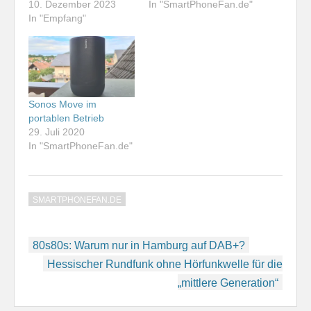
10. Dezember 2023
In "SmartPhoneFan.de"
In "Empfang"
Sonos Move im
portablen Betrieb
29. Juli 2020
In "SmartPhoneFan.de"
SMARTPHONEFAN.DE
Beitragsnavigation
80s80s: Warum nur in Hamburg auf DAB+?
Hessischer Rundfunk ohne Hörfunkwelle für die
„mittlere Generation“