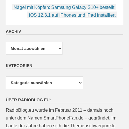
Beitragsnavigation
Nägel mit Köpfen: Samsung Galaxy S10+ bestellt
iOS 12.3.1 auf iPhones und iPad installiert
ARCHIV
Archiv
KATEGORIEN
Kategorien
ÜBER RADIOBLOG.EU:
RadioBlog.eu wurde im Februar 2011 – damals noch
unter dem Namen SmartPhoneFan.de – gegründet. Im
Laufe der Jahre haben sich die Themenschwerpunkte