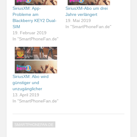
SiriusXM: App-
SiriusXM-Abo um drei
Probleme am
Jahre verlängert
Blackberry KEY2 Dual-
19. Mai 2019
SIM
In "SmartPhoneFan.de"
19. Februar 2019
In "SmartPhoneFan.de"
SiriusXM: Abo wird
günstiger und
unzugänglicher
13. April 2019
In "SmartPhoneFan.de"
SMARTPHONEFAN.DE