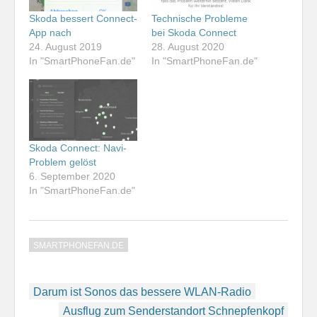
Skoda bessert Connect-
Technische Probleme
App nach
bei Skoda Connect
24. August 2019
28. August 2020
In "SmartPhoneFan.de"
In "SmartPhoneFan.de"
Skoda Connect: Navi-
Problem gelöst
6. September 2020
In "SmartPhoneFan.de"
SMARTPHONEFAN.DE
Beitragsnavigation
Darum ist Sonos das bessere WLAN-Radio
Ausflug zum Senderstandort Schnepfenkopf