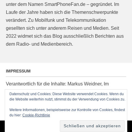
unter dem Namen SmartPhoneFan.de – gegründet. Im
Laufe der Jahre haben sich die Themenschwerpunkte
verändert. Zu Mobilfunk und Telekommunikation
gesellten sich unter anderem Reisen und Medien. Seit
2022 widmet sich das Blog ausschließlich Berichten aus
dem Radio- und Medienbereich.
IMPRESSUM
Verantwortlich für die Inhalte: Markus Weidner, Im
Ziegelacker 20, D-63599 Biebergemünd, E-Mail:
Datenschutz und Cookies: Diese Website verwendet Cookies. Wenn du
die Website weiterhin nutzt, stimmst du der Verwendung von Cookies zu.
post@radioblog.eu
Technik und Administration: Thomas Michel
Weitere Informationen, beispielsweise zur Kontrolle von Cookies, findest
du hier:
Cookie-Richtlinie
Copyright © 2026
RadioBlog.eu
•
Chicago von
Catch Themes