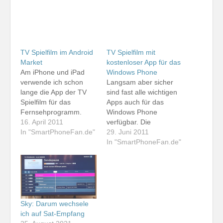
TV Spielfilm im Android
TV Spielfilm mit
Market
kostenloser App für das
Am iPhone und iPad
Windows Phone
verwende ich schon
Langsam aber sicher
lange die App der TV
sind fast alle wichtigen
Spielfilm für das
Apps auch für das
Fernsehprogramm.
Windows Phone
Auch für Android gibt es
16. April 2011
verfügbar. Die
schon seit geraumer
In "SmartPhoneFan.de"
Microsoft-Plattform
29. Juni 2011
Zeit eine Anwendung
entwickelt sich
In "SmartPhoneFan.de"
der TV Spielfilm.
allmählich zum dritten
Bislang aber exklusiv
großen Betriebssystem
für Besitzer von
neben iOS und Android.
Samsung-Geräten. So
Nun ist auch eine App
hatte ich die App im
von TV Spielfilm
Samsung-eigenen
kostenlos im Windows
Sky: Darum wechsele
AppStore auf dem
Marketplace for Mobile
ich auf Sat-Empfang
Galaxy Tab, nicht…
zu bekommen. Die