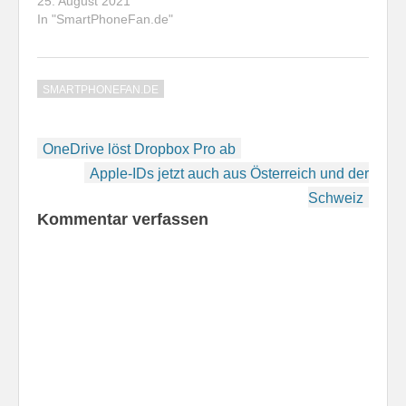
25. August 2021
Anwendung informiert
In "SmartPhoneFan.de"
über das aktuelle
Fernsehprogramm.…
SMARTPHONEFAN.DE
Beitragsnavigation
OneDrive löst Dropbox Pro ab
Apple-IDs jetzt auch aus Österreich und der
Schweiz
Kommentar verfassen