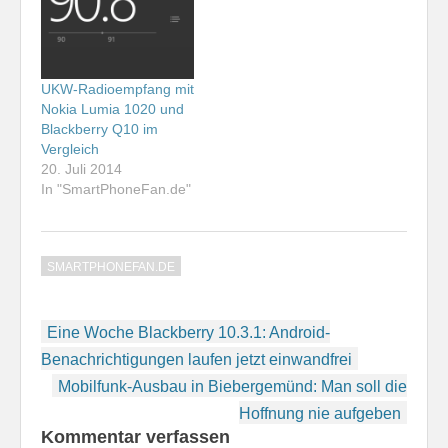
UKW-Radioempfang mit
Nokia Lumia 1020 und
Blackberry Q10 im
Vergleich
20. Juli 2014
In "SmartPhoneFan.de"
SMARTPHONEFAN.DE
Beitragsnavigation
Eine Woche Blackberry 10.3.1: Android-
Benachrichtigungen laufen jetzt einwandfrei
Mobilfunk-Ausbau in Biebergemünd: Man soll die
Hoffnung nie aufgeben
Kommentar verfassen