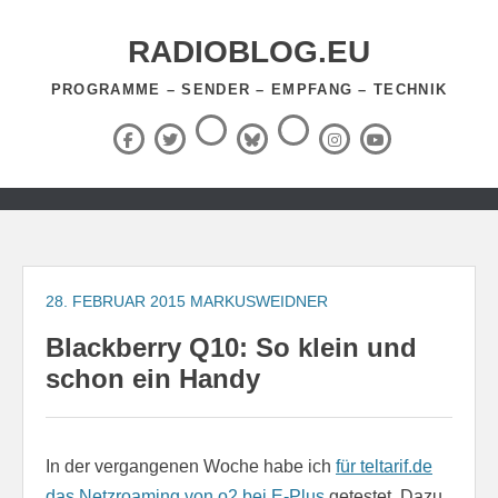
Zum
Inhalt
RADIOBLOG.EU
springen
PROGRAMME – SENDER – EMPFANG – TECHNIK
Threads
RSS-
Facebook
X
BlueSky
Instagram
YouTube
Feed
(Twitter)
Zum
Inhalt
springen
28. FEBRUAR 2015
MARKUSWEIDNER
Blackberry Q10: So klein und
schon ein Handy
In der vergangenen Woche habe ich
für teltarif.de
das Netzroaming von o2 bei E-Plus
getestet. Dazu