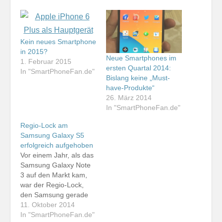
Kein neues Smartphone
in 2015?
Neue Smartphones im
1. Februar 2015
ersten Quartal 2014:
In "SmartPhoneFan.de"
Bislang keine „Must-
have-Produkte“
26. März 2014
In "SmartPhoneFan.de"
Regio-Lock am
Samsung Galaxy S5
erfolgreich aufgehoben
Vor einem Jahr, als das
Samsung Galaxy Note
3 auf den Markt kam,
war der Regio-Lock,
den Samsung gerade
neu eingeführt hatte,
11. Oktober 2014
das große Thema. Auch
In "SmartPhoneFan.de"