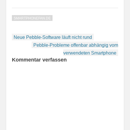
die Verpackung meines
Samsung Galaxy S5
begrüßte mich mit dem
SMARTPHONEFAN.DE
Aufkleber, der über
genau dieses Feature
informiert hatte. Der
Beitragsnavigation
Aufkleber besagt, dass
Neue Pebble-Software läuft nicht rund
das Smartphone…
Pebble-Probleme offenbar abhängig vom
verwendeten Smartphone
Kommentar verfassen