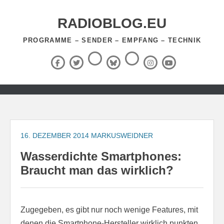
Zum
Inhalt
RADIOBLOG.EU
springen
PROGRAMME – SENDER – EMPFANG – TECHNIK
Threads
RSS-
Facebook
X
BlueSky
Instagram
YouTube
Feed
(Twitter)
Zum
Inhalt
springen
16. DEZEMBER 2014
MARKUSWEIDNER
Wasserdichte Smartphones:
Braucht man das wirklich?
Zugegeben, es gibt nur noch wenige Features, mit
denen die Smartphone-Hersteller wirklich punkten