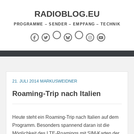
Zum
Inhalt
RADIOBLOG.EU
springen
PROGRAMME – SENDER – EMPFANG – TECHNIK
Threads
RSS-
Facebook
X
BlueSky
Instagram
YouTube
Feed
(Twitter)
Zum
Inhalt
springen
21. JULI 2014
MARKUSWEIDNER
Roaming-Trip nach Italien
Heute steht ein Roaming-Trip nach Italien auf dem
Programm. Besonders spannend daran ist die
Möglichkeit des LTE-Roamings mit SIM-Karten der