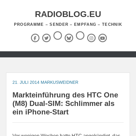
Zum
Inhalt
RADIOBLOG.EU
springen
PROGRAMME – SENDER – EMPFANG – TECHNIK
Threads
RSS-
Facebook
X
BlueSky
Instagram
YouTube
Feed
(Twitter)
Zum
Inhalt
springen
21. JULI 2014
MARKUSWEIDNER
Markteinführung des HTC One
(M8) Dual-SIM: Schlimmer als
ein iPhone-Start
Vor wenigen Wochen hatte HTC angekündigt, das