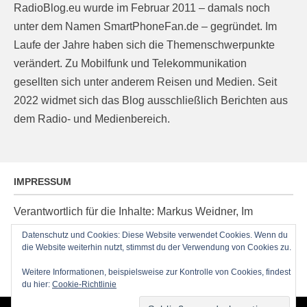
RadioBlog.eu wurde im Februar 2011 – damals noch
unter dem Namen SmartPhoneFan.de – gegründet. Im
Laufe der Jahre haben sich die Themenschwerpunkte
verändert. Zu Mobilfunk und Telekommunikation
gesellten sich unter anderem Reisen und Medien. Seit
2022 widmet sich das Blog ausschließlich Berichten aus
dem Radio- und Medienbereich.
IMPRESSUM
Verantwortlich für die Inhalte: Markus Weidner, Im
Ziegelacker 20, D-63599 Biebergemünd, E-Mail:
Datenschutz und Cookies: Diese Website verwendet Cookies. Wenn du
post@radioblog.eu
die Website weiterhin nutzt, stimmst du der Verwendung von Cookies zu.
Technik und Administration: Thomas Michel
Weitere Informationen, beispielsweise zur Kontrolle von Cookies, findest
du hier:
Cookie-Richtlinie