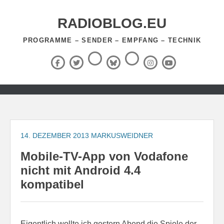
Zum
Inhalt
RADIOBLOG.EU
springen
PROGRAMME – SENDER – EMPFANG – TECHNIK
Threads
RSS-
Facebook
X
BlueSky
Instagram
YouTube
Feed
(Twitter)
Zum
Inhalt
springen
14. DEZEMBER 2013
MARKUSWEIDNER
Mobile-TV-App von Vodafone
nicht mit Android 4.4
kompatibel
Eigentlich wollte ich gestern Abend die Spiele der