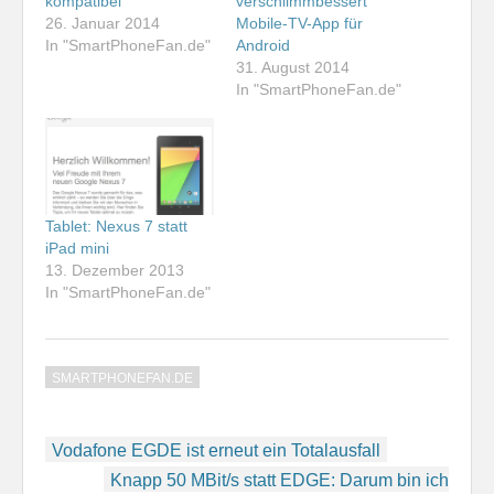
kompatibel
verschlimmbessert
26. Januar 2014
Mobile-TV-App für
In "SmartPhoneFan.de"
Android
31. August 2014
In "SmartPhoneFan.de"
Tablet: Nexus 7 statt
iPad mini
13. Dezember 2013
In "SmartPhoneFan.de"
SMARTPHONEFAN.DE
Beitragsnavigation
Vodafone EGDE ist erneut ein Totalausfall
Knapp 50 MBit/s statt EDGE: Darum bin ich