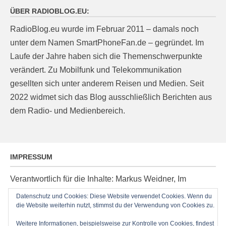
ÜBER RADIOBLOG.EU:
RadioBlog.eu wurde im Februar 2011 – damals noch
unter dem Namen SmartPhoneFan.de – gegründet. Im
Laufe der Jahre haben sich die Themenschwerpunkte
verändert. Zu Mobilfunk und Telekommunikation
gesellten sich unter anderem Reisen und Medien. Seit
2022 widmet sich das Blog ausschließlich Berichten aus
dem Radio- und Medienbereich.
IMPRESSUM
Verantwortlich für die Inhalte: Markus Weidner, Im
Ziegelacker 20, D-63599 Biebergemünd, E-Mail:
Datenschutz und Cookies: Diese Website verwendet Cookies. Wenn du
die Website weiterhin nutzt, stimmst du der Verwendung von Cookies zu.
post@radioblog.eu
Technik und Administration: Thomas Michel
Weitere Informationen, beispielsweise zur Kontrolle von Cookies, findest