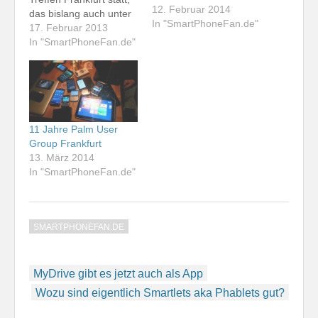
12. Februar 2014
das bislang auch unter
In "SmartPhoneFan.de"
der Bezeichnung Palm
17. Februar 2013
User Group Frankfurt
In "SmartPhoneFan.de"
bekannt war. Dirk
Kreiskott, unser
Organisator, konnte
krankheitsbedingt nicht
am Treffen teilnehmen
und auch Henning
11 Jahre Palm User
Gajek musste kurzfristig
Group Frankfurt
wieder absagen. So
13. März 2014
waren wir insgesamt
In "SmartPhoneFan.de"
eine etwas kleinere…
SMARTPHONEFAN.DE
Beitragsnavigation
MyDrive gibt es jetzt auch als App
Wozu sind eigentlich Smartlets aka Phablets gut?