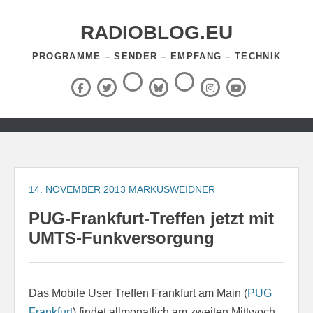
Zum
Inhalt
RADIOBLOG.EU
springen
PROGRAMME – SENDER – EMPFANG – TECHNIK
Threads
RSS-
Facebook
X
BlueSky
Instagram
YouTube
Feed
(Twitter)
Zum
Inhalt
springen
14. NOVEMBER 2013
MARKUSWEIDNER
PUG-Frankfurt-Treffen jetzt mit
UMTS-Funkversorgung
Das Mobile User Treffen Frankfurt am Main (
PUG
Frankfurt
) findet allmonatlich am zweiten Mittwoch