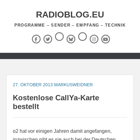
Zum
Inhalt
RADIOBLOG.EU
springen
PROGRAMME – SENDER – EMPFANG – TECHNIK
Threads
RSS-
Facebook
X
BlueSky
Instagram
YouTube
Feed
(Twitter)
Zum
Inhalt
springen
27. OKTOBER 2013
MARKUSWEIDNER
Kostenlose CallYa-Karte
bestellt
o2 hat vor einigen Jahren damit angefangen,
inzwischen gibt es sie auch bei der Deutschen