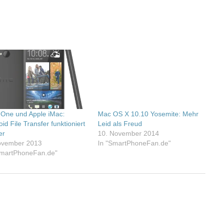
One und Apple iMac:
Mac OS X 10.10 Yosemite: Mehr
id File Transfer funktioniert
Leid als Freud
er
10. November 2014
ovember 2013
In "SmartPhoneFan.de"
SmartPhoneFan.de"