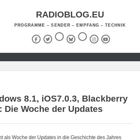
RADIOBLOG.EU
PROGRAMME – SENDER – EMPFANG – TECHNIK
Threads
RSS-
Facebook
X
BlueSky
Instagram
YouTube
Feed
(Twitter)
dows 8.1, iOS7.0.3, Blackberry
1: Die Woche der Updates
t als Woche der Updates in die Geschichte des Jahres