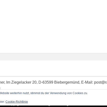
idner, Im Ziegelacker 20, D-63599 Biebergemünd, E-Mail: post@
l
bsite weiterhin nutzt, stimmst du der Verwendung von Cookies zu.
hier:
Cookie-Richtlinie
Copyright © 2026
RadioBlog.eu
•
Chicago von
Catch Themes