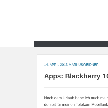
Zum
Inhalt
springen
Zum
Inhalt
springen
14. APRIL 2013
MARKUSWEIDNER
Apps: Blackberry 10
Nach dem Urlaub habe ich auch mein B
derzeit für meinen Telekom-Mobilfun