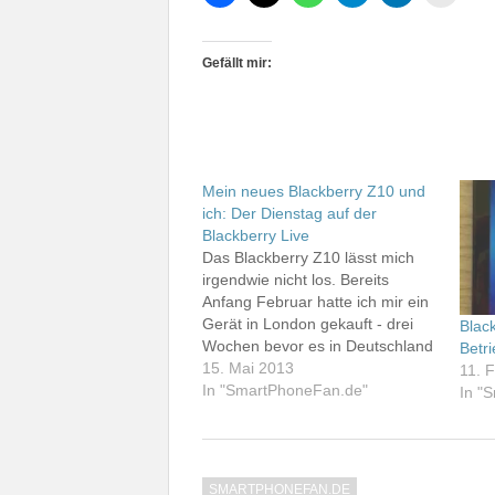
Gefällt mir:
Mein neues Blackberry Z10 und
ich: Der Dienstag auf der
Blackberry Live
Das Blackberry Z10 lässt mich
irgendwie nicht los. Bereits
Anfang Februar hatte ich mir ein
Gerät in London gekauft - drei
Black
Wochen bevor es in Deutschland
Betr
verfügbar war. Als ich in
15. Mai 2013
11. 
Deutschland ein Testgerät von
In "SmartPhoneFan.de"
In "
der Blackberry-PR-Agentur
bekam, verkaufte ich mein
eigenes Gerät, zumal ich ja
ohnehin vor hatte, auf…
SMARTPHONEFAN.DE