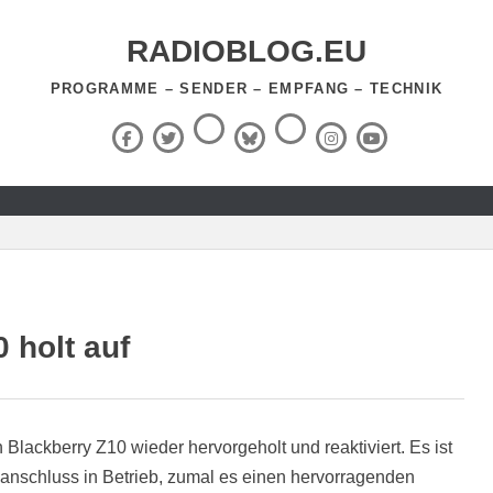
RADIOBLOG.EU
PROGRAMME – SENDER – EMPFANG – TECHNIK
Threads
RSS-
Facebook
X
BlueSky
Instagram
YouTube
Feed
(Twitter)
 holt auf
lackberry Z10 wieder hervorgeholt und reaktiviert. Es ist
kanschluss in Betrieb, zumal es einen hervorragenden