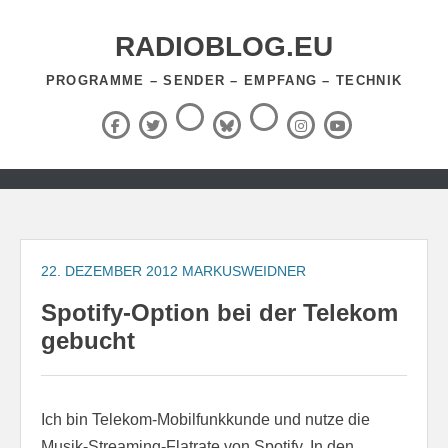
Zum
Inhalt
RADIOBLOG.EU
springen
PROGRAMME – SENDER – EMPFANG – TECHNIK
Threads
RSS-
Facebook
X
BlueSky
Instagram
YouTube
Feed
(Twitter)
Zum
Inhalt
springen
22. DEZEMBER 2012
MARKUSWEIDNER
Spotify-Option bei der Telekom
gebucht
Ich bin Telekom-Mobilfunkkunde und nutze die
Musik-Streaming-Flatrate von Spotify. In den