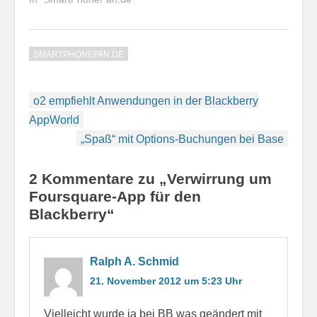
erfolgreich verweigert,
Blackberry gibt. Seine
9790 ab und wird mit
da es…
eigentlichen Aufgaben
meiner Telekom-SIM-
erledigt mein…
Karte genutzt. Das
SMARTPHONEFAN.DE
Samsung Galaxy Note
2 LTE verwende ich für
o2, zumal meine
Beitragsnavigation
Festnetznummern auf
o2 empfiehlt Anwendungen in der Blackberry
die o2-
AppWorld
Festnetznummern…
„Spaß“ mit Options-Buchungen bei Base
2 Kommentare zu „Verwirrung um
Foursquare-App für den
Blackberry“
Ralph A. Schmid
21. November 2012 um 5:23 Uhr
Vielleicht wurde ja bei BB was geändert mit