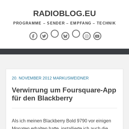
Zum
Inhalt
RADIOBLOG.EU
springen
PROGRAMME – SENDER – EMPFANG – TECHNIK
Threads
RSS-
Facebook
X
BlueSky
Instagram
YouTube
Feed
(Twitter)
Zum
Inhalt
springen
20. NOVEMBER 2012
MARKUSWEIDNER
Verwirrung um Foursquare-App
für den Blackberry
Als ich meinen Blackberry Bold 9790 vor einigen
Monaten erhalten hatte, installierte ich auch die