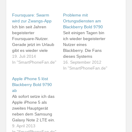
Foursquare: Swarm
Probleme mit
wird zur Zwangs-App
Ortungsdiensten am
Ich bin seit Jahren
Blackberry Bold 9790
begeisterter
Seit einigen Tagen bin
Foursquare-Nutzer.
ich wieder begeisterter
Gerade jetzt im Urlaub
Nutzer eines
gibt es wieder viele
Blackberry. Die Fans
Gelegenheiten für
19. Juli 2014
dieses Systems
Check-ins. Gestern
In "SmartPhoneFan.de"
scheinen zwar
16. September 2012
Abend beglückte mich
allmählich
In "SmartPhoneFan.de"
Foursquare nach
auszusterben, aber für
Apple iPhone 5 löst
einigen Vorwarungen
einen E-Mail-, Social-
Blackberry Bold 9790
mit der Weigerung,
Media-, Instant-
ab
weitere Check-ins
Messaging- und
Ab sofort setze ich das
durchzuführen. So
Blogging-Nerd finde ich
Apple iPhone 5 als
musste ich
nach wie vor, dass es
zweites Hauptgerät
zwangsweise die neue
seit dem Aus für die
neben dem Samsung
Swarm-App am iPhone
Nokia-Communicator-
Galaxy Note 2 LTE ein.
5s installieren. Bislang
Reihe eigentlich keine
Das iPhone löst somit
9. April 2013
hatte ich Swarm
Alternative zum
das Blackberry Bold
In "SmartPhoneFan.de"