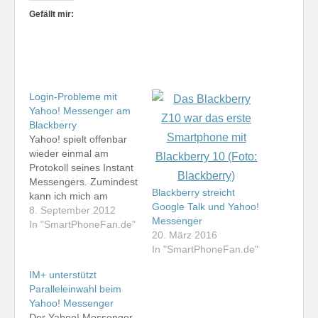
Gefällt mir:
Login-Probleme mit
Yahoo! Messenger am
Blackberry
Yahoo! spielt offenbar
wieder einmal am
Protokoll seines Instant
Messengers. Zumindest
Blackberry streicht
kann ich mich am
Google Talk und Yahoo!
Blackberry weder mit
8. September 2012
Messenger
IM+ Pro, noch mit
In "SmartPhoneFan.de"
20. März 2016
Beejive IM beim Yahoo!
In "SmartPhoneFan.de"
Messenger anmelden.
Am iPhone und auf den
IM+ unterstützt
Android-Geräten klappt
Paralleleinwahl beim
es. Der
Yahoo! Messenger
Pressesprecherin des
Der Yahoo! Messenger