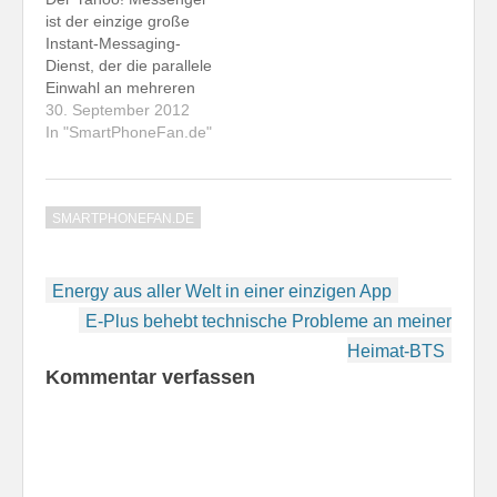
IM+ Anbieters Shape
ist der einzige große
Services war das
Instant-Messaging-
Problem bereits
Dienst, der die parallele
bekannt. Es sollte…
Einwahl an mehreren
Endgeräten bislang
30. September 2012
nicht unterstützt. Wie
In "SmartPhoneFan.de"
ich gerade mehr oder
weniger zufällig
herausgefunden habe,
SMARTPHONEFAN.DE
kann ich mich immerhin
doppelt einwählen,
wenn ich auf beiden
Beitragsnavigation
Endgeräten IM+
Energy aus aller Welt in einer einzigen App
verwende. Ich bin
E-Plus behebt technische Probleme an meiner
parallel am Blackberry
Heimat-BTS
Bold 9790 und am
Kommentar verfassen
iPhone…