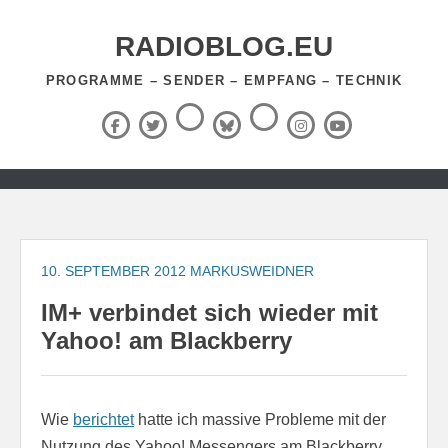
Zum
Inhalt
RADIOBLOG.EU
springen
PROGRAMME – SENDER – EMPFANG – TECHNIK
Threads
RSS-
Facebook
X
BlueSky
Instagram
YouTube
Feed
(Twitter)
Zum
Inhalt
springen
10. SEPTEMBER 2012
MARKUSWEIDNER
IM+ verbindet sich wieder mit
Yahoo! am Blackberry
Wie
berichtet
hatte ich massive Probleme mit der
Nutzung des Yahoo! Messengers am Blackberry.