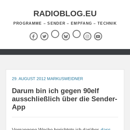
Zum
Inhalt
RADIOBLOG.EU
springen
PROGRAMME – SENDER – EMPFANG – TECHNIK
Threads
RSS-
Facebook
X
BlueSky
Instagram
YouTube
Feed
(Twitter)
Zum
Inhalt
springen
29. AUGUST 2012
MARKUSWEIDNER
Darum bin ich gegen 90elf
ausschließlich über die Sender-
App
Vergangene Woche berichtete ich darüber,
dass