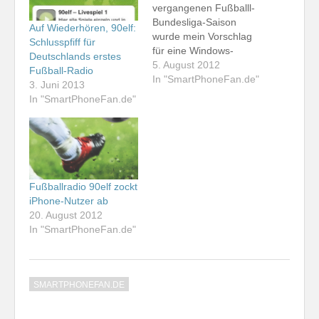
vergangenen Fußballl-
Bundesliga-Saison
Auf Wiederhören, 90elf:
wurde mein Vorschlag
Schlusspfiff für
für eine Windows-
Deutschlands erstes
Phone-App des
5. August 2012
Fußball-Radio
Fußball-Radios 90elf
In "SmartPhoneFan.de"
3. Juni 2013
noch ausweichend
In "SmartPhoneFan.de"
beantwortet. Jetzt ist
die Anwendung im
Marketplace verfügbar.
Eine kostenlose
Testversion kann
offenbar den
Fußballradio 90elf zockt
Konferenz-Stream nicht
iPhone-Nutzer ab
empfangen. Zumindest
20. August 2012
habe ich keine
In "SmartPhoneFan.de"
Möglichkeit gefunden,
diesen zu hören,
während der Empfang
der Streams für
SMARTPHONEFAN.DE
einzelne Spiele…