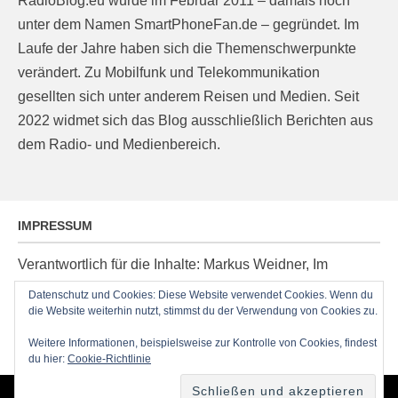
RadioBlog.eu wurde im Februar 2011 – damals noch
unter dem Namen SmartPhoneFan.de – gegründet. Im
Laufe der Jahre haben sich die Themenschwerpunkte
verändert. Zu Mobilfunk und Telekommunikation
gesellten sich unter anderem Reisen und Medien. Seit
2022 widmet sich das Blog ausschließlich Berichten aus
dem Radio- und Medienbereich.
IMPRESSUM
Verantwortlich für die Inhalte: Markus Weidner, Im
Ziegelacker 20, D-63599 Biebergemünd, E-Mail:
Datenschutz und Cookies: Diese Website verwendet Cookies. Wenn du
post@radioblog.eu
die Website weiterhin nutzt, stimmst du der Verwendung von Cookies zu.
Technik und Administration: Thomas Michel
Weitere Informationen, beispielsweise zur Kontrolle von Cookies, findest
du hier:
Cookie-Richtlinie