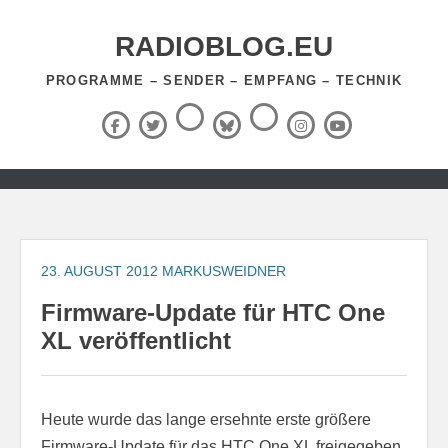
Zum
Inhalt
RADIOBLOG.EU
springen
PROGRAMME – SENDER – EMPFANG – TECHNIK
Threads
RSS-
Facebook
X
BlueSky
Instagram
YouTube
Feed
(Twitter)
Zum
Inhalt
springen
23. AUGUST 2012
MARKUSWEIDNER
Firmware-Update für HTC One
XL veröffentlicht
Heute wurde das lange ersehnte erste größere
Firmware-Update für das HTC One XL freigegeben.