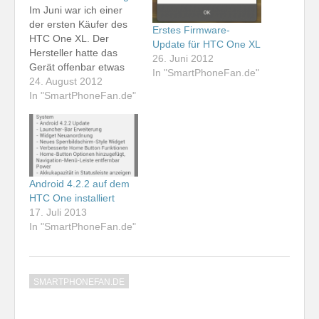
Im Juni war ich einer
der ersten Käufer des
Erstes Firmware-
HTC One XL. Der
Update für HTC One XL
Hersteller hatte das
26. Juni 2012
Gerät offenbar etwas
In "SmartPhoneFan.de"
vorschnell ausgeliefert,
24. August 2012
denn die erste
In "SmartPhoneFan.de"
Firmware machte noch
nicht den allerbesten
Eindruck. Der für mich
schlimmste Fehler:
Handover zwischen
dem UMTS- und dem
Android 4.2.2 auf dem
GSM-Netz von o2
HTC One installiert
schlugen generell fehl,
17. Juli 2013
wenn man…
In "SmartPhoneFan.de"
SMARTPHONEFAN.DE