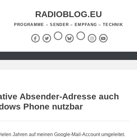
RADIOBLOG.EU
PROGRAMME – SENDER – EMPFANG – TECHNIK
Threads
RSS-
Facebook
X
BlueSky
Instagram
YouTube
Feed
(Twitter)
native Absender-Adresse auch
dows Phone nutzbar
 vielen Jahren auf meinen Google-Mail-Account umgeleitet.