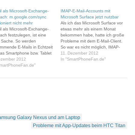
l als Microsoft-Exchange-
IMAP-E-Mail-Accounts mit
fach: m.google.com/sync
Microsoft Surface jetzt nutzbar
ioniert nicht mehr
Als ich das Microsoft Surface vor
l als Microsoft-Exchange-
etwas mehr als einem Monat
ach festzulegen, ist eine
bekommen habe, hatte ich große
e Sache. So werden
Probleme mit dem E-Mail-Client.
mmende E-Mails in Echtzeit
So war es nicht möglich, IMAP-
das Smartphone bzw. Tablet
Postfächer zu nutzen, so dass ich
11. Dezember 2012
sht. Unter der Adresse
ezember 2012
das Routing für eine meiner E-
In "SmartPhoneFan.de"
ogle.com/sync konnte man
SmartPhoneFan.de"
Mail-Adressen komplett ändern
er auch alternative Absender-
musste. Nun habe ich die IMAP-
ssen aktivieren, so dass die
Funktion am Surface mit einem
ils beispielsweise am Apple
GMX-Postfach…
ne oder am Motorola
ace mit einer anderen
nder-Adresse als Gmail
chickt…
Samsung Galaxy Nexus und am Laptop
Probleme mit App-Updates beim HTC Titan