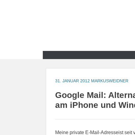
Zum
Inhalt
springen
Zum
Inhalt
springen
31. JANUAR 2012
MARKUSWEIDNER
Google Mail: Alter
am iPhone und Win
Meine private E-Mail-Adresseist seit