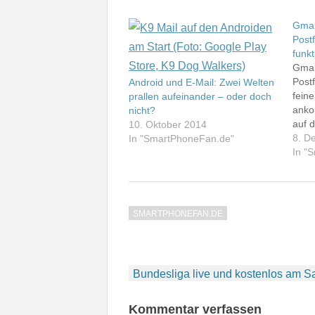
Gmai
Post
funkt
Gmai
Postf
Android und E-Mail: Zwei Welten
fein
prallen aufeinander – oder doch
anko
nicht?
auf 
10. Oktober 2014
gepu
8. D
In "SmartPhoneFan.de"
m.go
In "
bish
Adre
E-Ma
iPho
SMARTPHONEFAN.DE
Surf
Abse
vers
Beitragsnavigation
Bundesliga live und kostenlos am 
Kommentar verfassen