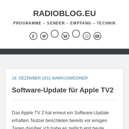
Zum
Inhalt
RADIOBLOG.EU
springen
PROGRAMME – SENDER – EMPFANG – TECHNIK
Threads
RSS-
Facebook
X
BlueSky
Instagram
YouTube
Feed
(Twitter)
Zum
Inhalt
springen
18. DEZEMBER 2011
MARKUSWEIDNER
Software-Update für Apple TV2
Das Apple TV 2 hat erneut ein Software-Update
erhalten. Nutzer berichteten bereits vor einigen
Tagen darüber, ich habe es zeitlich erst heute