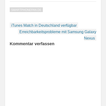
auch das Apple TV2,
ein Gerät, das man für
SMARTPHONEFAN.DE
109 Euro bekommt und
das für mich als
Podcast-Fan wie
Beitragsnavigation
gerufen…
iTunes Match in Deutschland verfügbar
Erreichbarkeitsprobleme mit Samsung Galaxy
Nexus
Kommentar verfassen