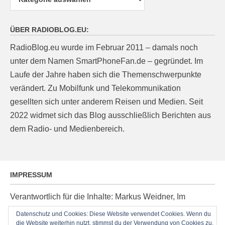
ÜBER RADIOBLOG.EU:
RadioBlog.eu wurde im Februar 2011 – damals noch
unter dem Namen SmartPhoneFan.de – gegründet. Im
Laufe der Jahre haben sich die Themenschwerpunkte
verändert. Zu Mobilfunk und Telekommunikation
gesellten sich unter anderem Reisen und Medien. Seit
2022 widmet sich das Blog ausschließlich Berichten aus
dem Radio- und Medienbereich.
IMPRESSUM
Verantwortlich für die Inhalte: Markus Weidner, Im
Ziegelacker 20, D-63599 Biebergemünd, E-Mail:
Datenschutz und Cookies: Diese Website verwendet Cookies. Wenn du
die Website weiterhin nutzt, stimmst du der Verwendung von Cookies zu.
post@radioblog.eu