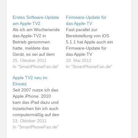
Erstes Software-Update
Firmware-Update für
am Apple-TV2
das Apple-TV
Als ich am Wochenende
Fast parallel zur
das Apple-TV2 in
Bereitstellung von iOS
Betrieb genommen
5.1.1 hat Apple auch ein
hatte, meldete das
Firmware-Update für
Gerät, es sei auf dem
das Apple-TV
aktuellen Software-
25. Oktober 2011
veröffentlicht. Nun habe
20. Mai 2012
Stand. Heute war in
In "SmartPhoneFan.de"
auch ich die neue
In "SmartPhoneFan.de"
diversen Foren zu
Firmware am Apple-
Apple TV2 neu im
lesen, ein Update sei
TV2 und am aktuellen
Einsatz
verfügbar. Dieses habe
Apple-TV-Modell
Seit 2007 nutze ich das
ich gerade installiert. In
installiert. Das Update
Apple iPhone. 2010
einer knappen halben
war innerhalb weniger
kam das iPad dazu und
Stunde war alles
Minuten erledigt.
inzwischen bin ich auch
erledigt. Neue
Danach starteten die
computermäßig auf den
Funktionen sind die
beiden Geräte mit der
Mac umgestiegen -
23. Oktober 2011
Airplay-
neuen Software. Alle
zumindest im privaten
In "SmartPhoneFan.de"
Synchronisierung, eine
Einstellungen blieben
Bereich. Nun besitze ich
Trailer-Funktion…
erhalten.…