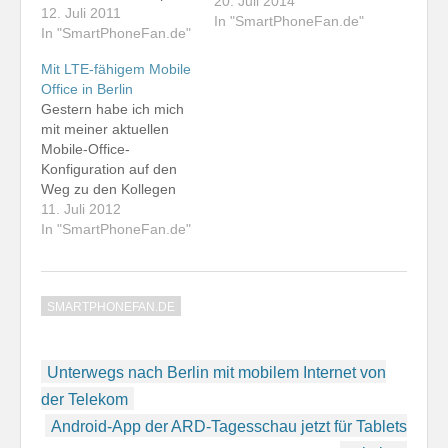
20. Juli 2014
auch ein Novatel
12. Juli 2011
In "SmartPhoneFan.de"
Wireless MiFi 2352
In "SmartPhoneFan.de"
besitze. Ich hatte nun
Mit LTE-fähigem Mobile
versucht, das Novatel-
Office in Berlin
Wireless-Gerät direkt
Gestern habe ich mich
am Notebook zu
mit meiner aktuellen
betreiben. Das schlug
Mobile-Office-
jedoch fehl. Die WLAN-
Konfiguration auf den
Schnittstelle wird
Weg zu den Kollegen
abgeschaltet, sobald
von teltarif.de in Berlin
11. Juli 2012
man die…
gemacht. Im Gepäck
In "SmartPhoneFan.de"
sind das Apple iPhone
4S mit meiner
geschäftlich genutzten
SMARTPHONEFAN.DE
o2-Karte, das HTC One
XL mit der privaten o2-
SIM, das Samsung
Beitragsnavigation
Galaxy Tab 8.9 LTE mit
Unterwegs nach Berlin mit mobilem Internet von
Vodafone-Datenvertrag
der Telekom
und mein Windows-
Android-App der ARD-Tagesschau jetzt für Tablets
Notebook…