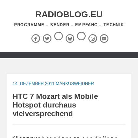
Zum
Inhalt
RADIOBLOG.EU
springen
PROGRAMME – SENDER – EMPFANG – TECHNIK
Threads
RSS-
Facebook
X
BlueSky
Instagram
YouTube
Feed
(Twitter)
Zum
Inhalt
springen
14. DEZEMBER 2011
MARKUSWEIDNER
HTC 7 Mozart als Mobile
Hotspot durchaus
vielversprechend
Allgemein geht man davon aus, dass die Mobile-