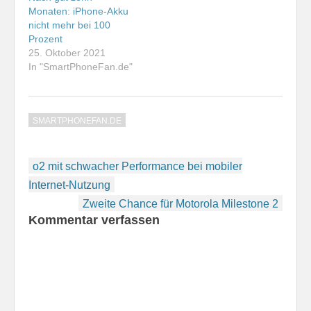
Geräte. Vor der
Monaten: iPhone-Akku
Rückreise gegen
nicht mehr bei 100
17.30…
Prozent
25. Oktober 2021
In "SmartPhoneFan.de"
SMARTPHONEFAN.DE
Beitragsnavigation
o2 mit schwacher Performance bei mobiler
Internet-Nutzung
Zweite Chance für Motorola Milestone 2
Kommentar verfassen