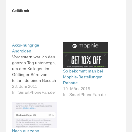
Gefällt mir:
Akku-hungrige
Androiden
Vorgestern war ich den
ganzen Tag unterwegs,
um den Kollegen im
So bekommt man bei
Göttinger Büro von
Mophie-Bestellungen
teltarif.de einen Besuch
Rabatte
abzustatten. Mit im
23. Juni 2011
19. März 2015
Gepäck hatte ich das
In "SmartPhoneFan.de"
In "SmartPhoneFan.de"
Apple iPhone 4, das
Motorola Milestone 2
und das Samsung
Galaxy S2. Die Nutzlast
verteilte ich relativ
gleichmäßig auf die
Nach gut zehn