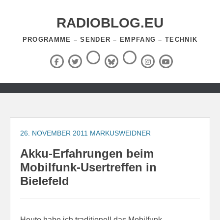
Zum
Inhalt
RADIOBLOG.EU
springen
PROGRAMME – SENDER – EMPFANG – TECHNIK
Threads
RSS-
Facebook
X
BlueSky
Instagram
YouTube
Feed
(Twitter)
Zum
Inhalt
springen
26. NOVEMBER 2011
MARKUSWEIDNER
Akku-Erfahrungen beim
Mobilfunk-Usertreffen in
Bielefeld
Heute habe ich traditionell das Mobilfunk-