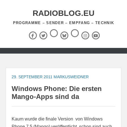
Zum
Inhalt
RADIOBLOG.EU
springen
PROGRAMME – SENDER – EMPFANG – TECHNIK
Threads
RSS-
Facebook
X
BlueSky
Instagram
YouTube
Feed
(Twitter)
Zum
Inhalt
springen
29. SEPTEMBER 2011
MARKUSWEIDNER
Windows Phone: Die ersten
Mango-Apps sind da
Kaum wurde die finale Version von Windows
Phone 7.5 (Mango) veröffentlicht, schon sind auch