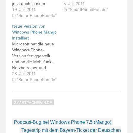
jetzt auch in einer
jetzt auf dem Windows
5. Juli 2011
kostenlosen,
19. Juli 2011
Phone die aktuelle
In "SmartPhoneFan.de"
werbefinanzierten
In "SmartPhoneFan.de"
Beta-Variante des für
Version. Zugleich wurde
den Herbst geplanten
Neue Version von
die kostenpflichtige
Mango-Updates zu
Windows Phone Mango
Variante auf die Version
installieren. Im Internet
installiert
1.2 aktualisiert. Ich
gibt es auch eine
Microsoft hat die neue
habe die Aktualisierung
schöne Beschreibung,
Windows-Phone-
an meinem HTC 7
wie dies funktioniert.
Version fertiggestellt
Mozart bereits
Viel Ahnung von der
und an die Mobilfunk-
vorgenommen. Seit ich
Materie braucht man
Netzbetreiber und
Mango installiert habe,
nicht, um das Update
Smartphone-Hersteller
28. Juli 2011
läuft IM+, das in der
durchzuführen.…
zur Prüfung
In "SmartPhoneFan.de"
Bezahl-Version jetzt…
ausgeliefert. Auch für
Entwickler gibt es eine
neue Mango-Version.
SMARTPHONEFAN.DE
Diese trägt die Build-
Nummer 7712,
während die
Beitragsnavigation
Netzbetreiber und
Podcast-Bug bei Windows Phone 7.5 (Mango)
Hersteller die Buid-
Tagestrip mit dem Bayern-Ticket der Deutschen