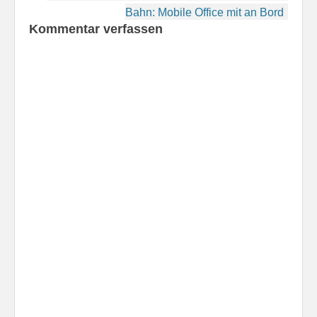
Nummer 7720 erhalten
Bahn: Mobile Office mit an Bord
haben. Mein HTC 7
Kommentar verfassen
Mozart hat zwar kein
Update angezeigt. Zune
zeigte dieses…