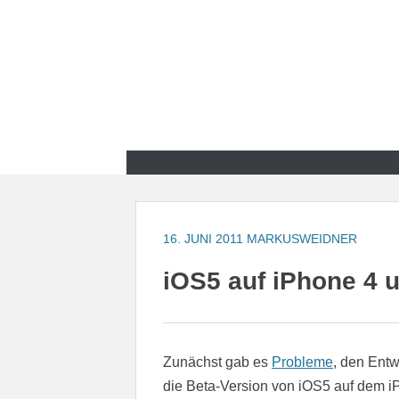
Zum
Inhalt
springen
Zum
Inhalt
springen
16. JUNI 2011
MARKUSWEIDNER
iOS5 auf iPhone 4 un
Zunächst gab es
Probleme
, den Entw
die Beta-Version von iOS5 auf dem i