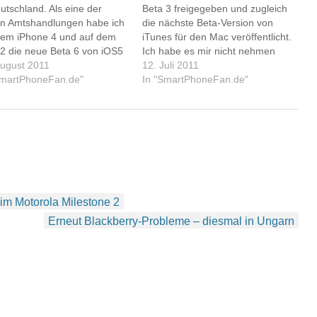
utschland. Als eine der
Beta 3 freigegeben und zugleich
en Amtshandlungen habe ich
die nächste Beta-Version von
dem iPhone 4 und auf dem
iTunes für den Mac veröffentlicht.
 2 die neue Beta 6 von iOS5
Ich habe es mir nicht nehmen
lliert. Das klappte dieses Mal
August 2011
lassen, wieder eine Nachtschicht
12. Juli 2011
er innerhalb kurzer Zeit über
SmartPhoneFan.de"
einzulegen und die neue
In "SmartPhoneFan.de"
am Handheld verfügbaren
Software zu installieren. Um 2
rnet-Zugang. Alle Daten und
Uhr früh war ich fertig. Dieses
tellungen blieben…
Mal hat sich viel getan und…
im Motorola Milestone 2
Erneut Blackberry-Probleme – diesmal in Ungarn