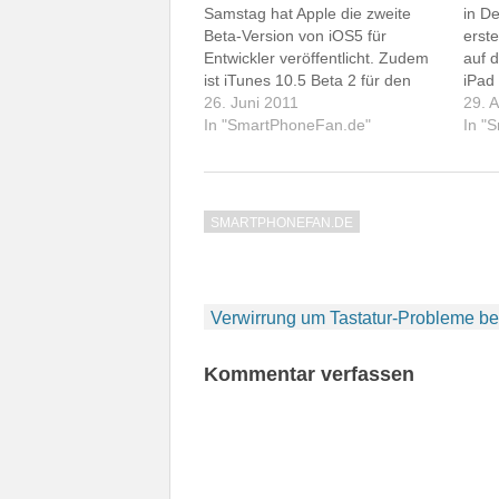
Samstag hat Apple die zweite
in De
Beta-Version von iOS5 für
erst
Entwickler veröffentlicht. Zudem
auf 
ist iTunes 10.5 Beta 2 für den
iPad
Mac verfügbar. Ich habe mich
26. Juni 2011
insta
29. 
gestern Nachmittag mit der
In "SmartPhoneFan.de"
wied
In "
Installation befasst. Sehr nervend
den 
ist, dass auch zwischen den
Inte
Beta-Versionen kein Update
Eins
möglich ist. Man muss…
SMARTPHONEFAN.DE
Beitragsnavigation
Verwirrung um Tastatur-Probleme be
Kommentar verfassen