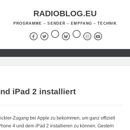
RADIOBLOG.EU
PROGRAMME – SENDER – EMPFANG – TECHNIK
Threads
RSS-
Facebook
X
BlueSky
Instagram
YouTube
Feed
(Twitter)
d iPad 2 installiert
ickler-Zugang bei Apple zu bekommen, um ganz offiziell
Phone 4 und dem iPad 2 installieren zu können. Gestern