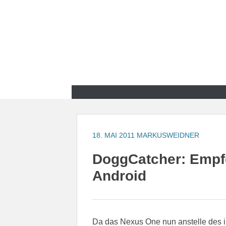
Zum
Inhalt
springen
Zum
Inhalt
springen
18. MAI 2011
MARKUSWEIDNER
DoggCatcher: Empf
Android
Da das Nexus One nun anstelle des i