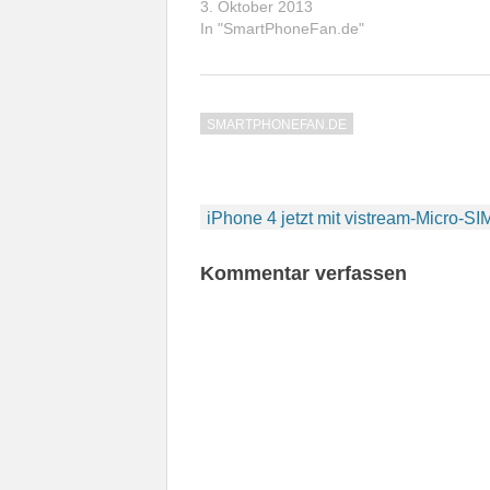
3. Oktober 2013
In "SmartPhoneFan.de"
SMARTPHONEFAN.DE
Beitragsnavigation
iPhone 4 jetzt mit vistream-Micro-SIM
Kommentar verfassen