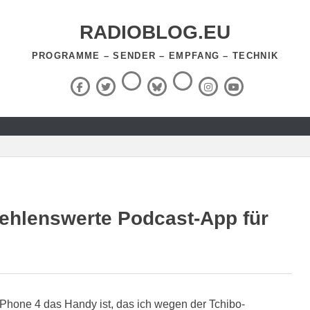
RADIOBLOG.EU
PROGRAMME – SENDER – EMPFANG – TECHNIK
Threads
RSS-
Facebook
X
BlueSky
Instagram
YouTube
Feed
(Twitter)
ehlenswerte Podcast-App für
Phone 4 das Handy ist, das ich wegen der Tchibo-