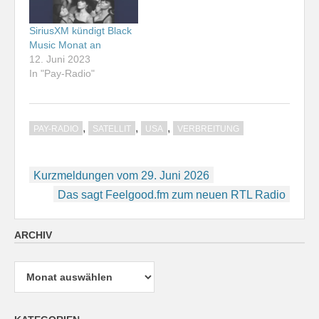
SiriusXM kündigt Black
Music Monat an
12. Juni 2023
In "Pay-Radio"
,
,
,
PAY-RADIO
SATELLIT
USA
VERBREITUNG
Beitragsnavigation
Kurzmeldungen vom 29. Juni 2026
Das sagt Feelgood.fm zum neuen RTL Radio
ARCHIV
Archiv