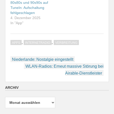
80s80s und 90s90s auf
TuneIn: Aufschaltung
fehlgeschlagen
4. Dezember 2025
In "App"
,
,
APPS
INTERNETRADIO
VERBREITUNG
Beitragsnavigation
Niederlande: Nostalgie eingestellt
WLAN-Radios: Erneut massive Störung bei
Airable-Dienstleister
ARCHIV
Archiv