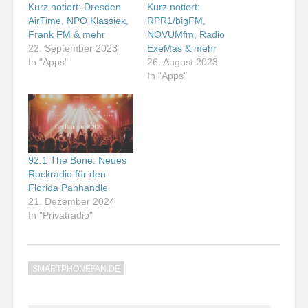
Kurz notiert: Dresden
Kurz notiert:
AirTime, NPO Klassiek,
RPR1/bigFM,
Frank FM & mehr
NOVUMfm, Radio
22. September 2023
ExeMas & mehr
In "Apps"
26. August 2023
In "Apps"
92.1 The Bone: Neues
Rockradio für den
Florida Panhandle
21. Dezember 2024
In "Privatradio"
SMARTPHONEFAN.DE