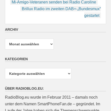
Beitragsnavigation
Mi-Amigo-Veteranen senden bei Radio Caroline
Brillux Radio im zweiten DAB+-„Bundesmux“
gestartet
ARCHIV
Archiv
KATEGORIEN
Kategorien
ÜBER RADIOBLOG.EU:
RadioBlog.eu wurde im Februar 2011 – damals noch
unter dem Namen SmartPhoneFan.de – gegründet. Im
Laufe der Jahre haben sich die Themenschwerpunkte