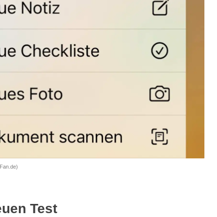
Fan.de)
euen Test