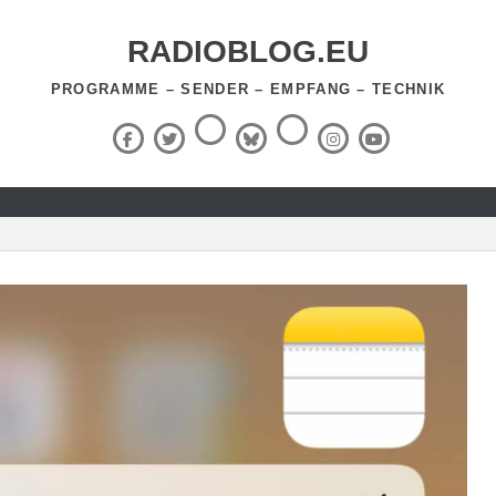
RADIOBLOG.EU
PROGRAMME – SENDER – EMPFANG – TECHNIK
Threads
RSS-
Facebook
X
BlueSky
Instagram
YouTube
Feed
(Twitter)