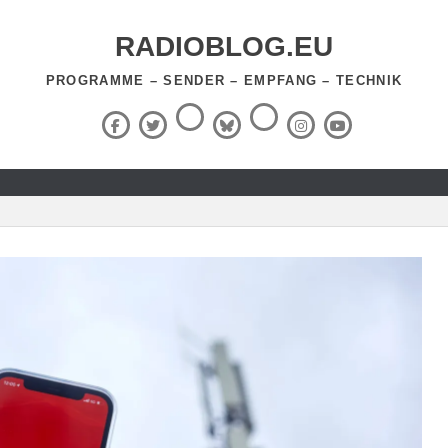
RADIOBLOG.EU
PROGRAMME – SENDER – EMPFANG – TECHNIK
Threads
RSS-
Facebook
X
BlueSky
Instagram
YouTube
Feed
(Twitter)