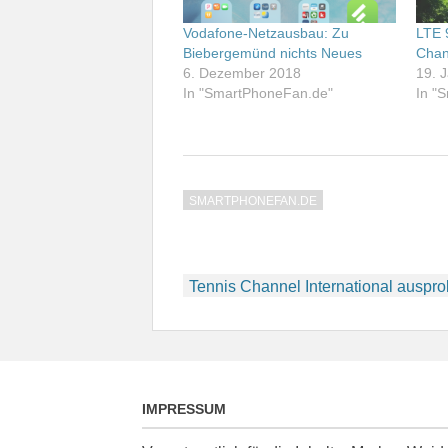
Vodafone-Netzausbau: Zu
LTE 
Biebergemünd nichts Neues
Chan
6. Dezember 2018
19. 
In "SmartPhoneFan.de"
In "
SMARTPHONEFAN.DE
Beitragsnavigation
Tennis Channel International auspro
IMPRESSUM