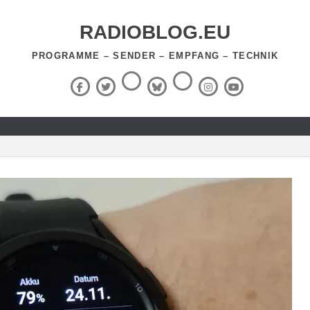
RADIOBLOG.EU
PROGRAMME – SENDER – EMPFANG – TECHNIK
Threads
RSS-
Facebook
X
BlueSky
Instagram
YouTube
Feed
(Twitter)