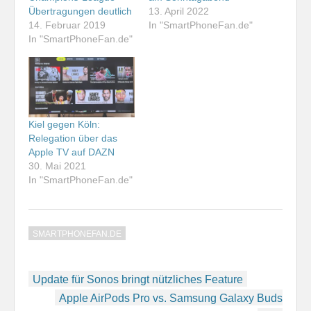
Übertragungen deutlich
13. April 2022
14. Februar 2019
In "SmartPhoneFan.de"
In "SmartPhoneFan.de"
Kiel gegen Köln:
Relegation über das
Apple TV auf DAZN
30. Mai 2021
In "SmartPhoneFan.de"
SMARTPHONEFAN.DE
Beitragsnavigation
Update für Sonos bringt nützliches Feature
Apple AirPods Pro vs. Samsung Galaxy Buds