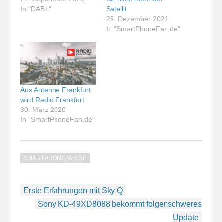
In "DAB+"
Satellit
25. Dezember 2021
In "SmartPhoneFan.de"
Aus Antenne Frankfurt
wird Radio Frankfurt
30. März 2020
In "SmartPhoneFan.de"
SMARTPHONEFAN.DE
Beitragsnavigation
Erste Erfahrungen mit Sky Q
Sony KD-49XD8088 bekommt folgenschweres
Update