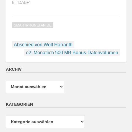
In "DAB+"
SMARTPHONEFAN.DE
Beitragsnavigation
Abschied von Wolf Harranth
o2: Monatlich 500 MB Bonus-Datenvolumen
ARCHIV
Archiv
KATEGORIEN
Kategorien