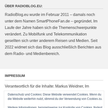
ÜBER RADIOBLOG.EU:
RadioBlog.eu wurde im Februar 2011 – damals noch
unter dem Namen SmartPhoneFan.de – gegründet. Im
Laufe der Jahre haben sich die Themenschwerpunkte
verändert. Zu Mobilfunk und Telekommunikation
gesellten sich unter anderem Reisen und Medien. Seit
2022 widmet sich das Blog ausschließlich Berichten aus
dem Radio- und Medienbereich.
IMPRESSUM
Verantwortlich für die Inhalte: Markus Weidner, Im
Ziegelacker 20, D-63599 Biebergemünd, E-Mail:
Datenschutz und Cookies: Diese Website verwendet Cookies. Wenn du
post@radioblog.eu
die Website weiterhin nutzt, stimmst du der Verwendung von Cookies zu.
Technik und Administration: Thomas Michel
Weitere Informationen, beispielsweise zur Kontrolle von Cookies, findest