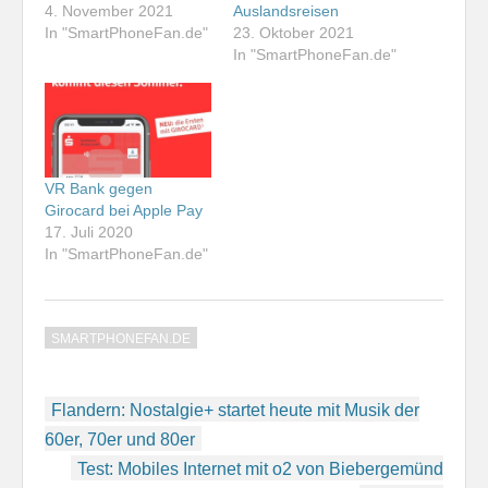
4. November 2021
Auslandsreisen
In "SmartPhoneFan.de"
23. Oktober 2021
In "SmartPhoneFan.de"
VR Bank gegen
Girocard bei Apple Pay
17. Juli 2020
In "SmartPhoneFan.de"
SMARTPHONEFAN.DE
Beitragsnavigation
Flandern: Nostalgie+ startet heute mit Musik der
60er, 70er und 80er
Test: Mobiles Internet mit o2 von Biebergemünd