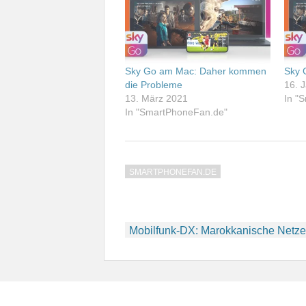
Sky Go am Mac: Daher kommen
Sky 
die Probleme
16. 
13. März 2021
In "
In "SmartPhoneFan.de"
SMARTPHONEFAN.DE
Beitragsnavigation
Mobilfunk-DX: Marokkanische Netze