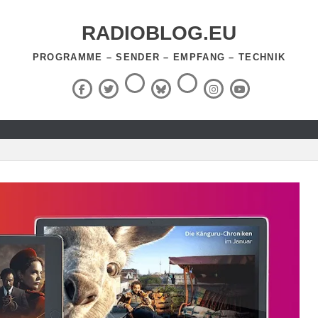
RADIOBLOG.EU
PROGRAMME – SENDER – EMPFANG – TECHNIK
Threads
RSS-
Facebook
X
BlueSky
Instagram
YouTube
Feed
(Twitter)