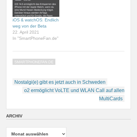
iOS & watchOS: Endlich
weg von der Beta
22. April 2021
In "SmartPhoneFan.de"
SMARTPHONEFAN.DE
Beitragsnavigation
Nostalgi(e) gibt es jetzt auch in Schweden
o2 ermöglicht VoLTE und WLAN Call auf allen
MultiCards
ARCHIV
Archiv