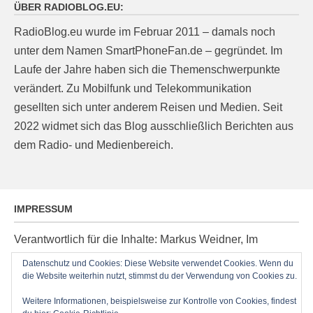
ÜBER RADIOBLOG.EU:
RadioBlog.eu wurde im Februar 2011 – damals noch
unter dem Namen SmartPhoneFan.de – gegründet. Im
Laufe der Jahre haben sich die Themenschwerpunkte
verändert. Zu Mobilfunk und Telekommunikation
gesellten sich unter anderem Reisen und Medien. Seit
2022 widmet sich das Blog ausschließlich Berichten aus
dem Radio- und Medienbereich.
IMPRESSUM
Verantwortlich für die Inhalte: Markus Weidner, Im
Ziegelacker 20, D-63599 Biebergemünd, E-Mail:
Datenschutz und Cookies: Diese Website verwendet Cookies. Wenn du
die Website weiterhin nutzt, stimmst du der Verwendung von Cookies zu.
post@radioblog.eu
Technik und Administration: Thomas Michel
Weitere Informationen, beispielsweise zur Kontrolle von Cookies, findest