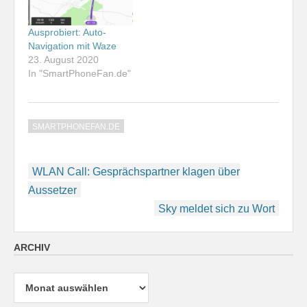
Ausprobiert: Auto-
Navigation mit Waze
23. August 2020
In "SmartPhoneFan.de"
SMARTPHONEFAN.DE
Beitragsnavigation
WLAN Call: Gesprächspartner klagen über
Aussetzer
Sky meldet sich zu Wort
ARCHIV
Archiv