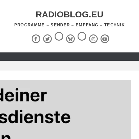
RADIOBLOG.EU
PROGRAMME – SENDER – EMPFANG – TECHNIK
Threads
RSS-
Facebook
X
BlueSky
Instagram
YouTube
Feed
(Twitter)