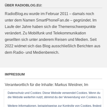
ÜBER RADIOBLOG.EU:
RadioBlog.eu wurde im Februar 2011 – damals noch
unter dem Namen SmartPhoneFan.de – gegründet. Im
Laufe der Jahre haben sich die Themenschwerpunkte
verändert. Zu Mobilfunk und Telekommunikation
gesellten sich unter anderem Reisen und Medien. Seit
2022 widmet sich das Blog ausschließlich Berichten aus
dem Radio- und Medienbereich.
IMPRESSUM
Verantwortlich für die Inhalte: Markus Weidner, Im
Ziegelacker 20, D-63599 Biebergemünd, E-Mail:
Datenschutz und Cookies: Diese Website verwendet Cookies. Wenn du
post@radioblog.eu
die Website weiterhin nutzt, stimmst du der Verwendung von Cookies zu.
Technik und Administration: Thomas Michel
Weitere Informationen, beispielsweise zur Kontrolle von Cookies, findest