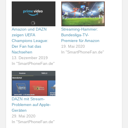
Amazon und DAZN
Streaming-Hammer:
zeigen UEFA
Bundesliga-TV-
Champions League:
Premiere für Amazon
Der Fan hat das
19. Mai 2020
Nachsehen
In "SmartPhoneFan.de"
13. Dezember 2019
In "SmartPhoneFan.de"
DAZN mit Stream-
Problemen auf Apple-
Geräten
29. Mai 2020
In "SmartPhoneFan.de"