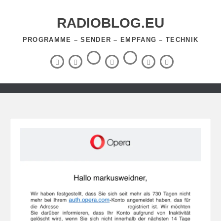
Zum
Inhalt
RADIOBLOG.EU
springen
PROGRAMME – SENDER – EMPFANG – TECHNIK
Threads
RSS-
Facebook
X
BlueSky
Instagram
YouTube
Feed
(Twitter)
Zum
Inhalt
springen