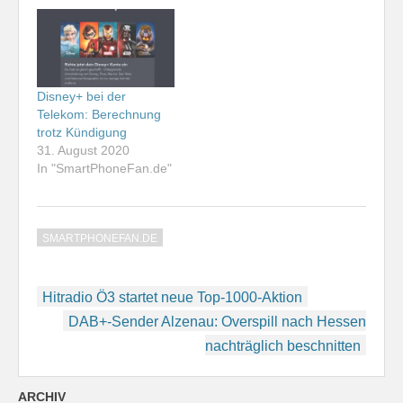
Disney+ bei der
Telekom: Berechnung
trotz Kündigung
31. August 2020
In "SmartPhoneFan.de"
SMARTPHONEFAN.DE
Beitragsnavigation
Hitradio Ö3 startet neue Top-1000-Aktion
DAB+-Sender Alzenau: Overspill nach Hessen
nachträglich beschnitten
ARCHIV