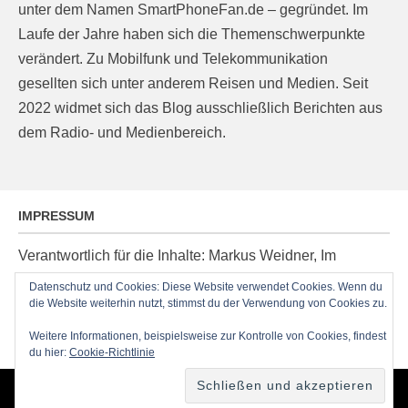
unter dem Namen SmartPhoneFan.de – gegründet. Im
Laufe der Jahre haben sich die Themenschwerpunkte
verändert. Zu Mobilfunk und Telekommunikation
gesellten sich unter anderem Reisen und Medien. Seit
2022 widmet sich das Blog ausschließlich Berichten aus
dem Radio- und Medienbereich.
IMPRESSUM
Verantwortlich für die Inhalte: Markus Weidner, Im
Ziegelacker 20, D-63599 Biebergemünd, E-Mail:
Datenschutz und Cookies: Diese Website verwendet Cookies. Wenn du
post@radioblog.eu
die Website weiterhin nutzt, stimmst du der Verwendung von Cookies zu.
Technik und Administration: Thomas Michel
Weitere Informationen, beispielsweise zur Kontrolle von Cookies, findest
du hier:
Cookie-Richtlinie
Copyright © 2026
RadioBlog.eu
•
Chicago von
Catch Themes