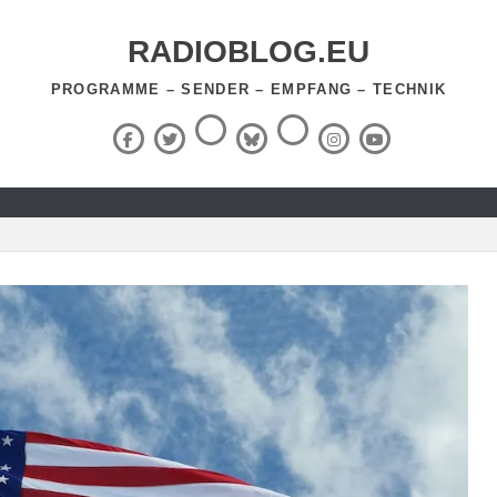
RADIOBLOG.EU
PROGRAMME – SENDER – EMPFANG – TECHNIK
Threads
RSS-
Facebook
X
BlueSky
Instagram
YouTube
Feed
(Twitter)