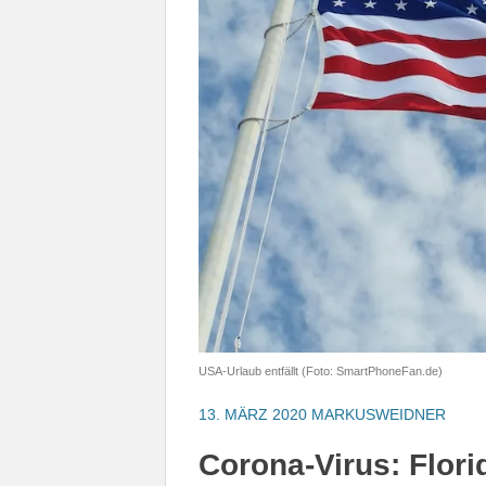
USA-Urlaub entfällt (Foto: SmartPhoneFan.de)
13. MÄRZ 2020
MARKUSWEIDNER
Corona-Virus: Flori