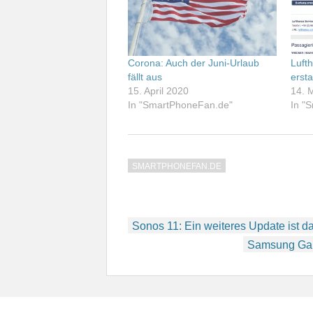
Corona: Auch der Juni-Urlaub
Lufth
fällt aus
ersta
15. April 2020
14. 
In "SmartPhoneFan.de"
In "
SMARTPHONEFAN.DE
Beitragsnavigation
Sonos 11: Ein weiteres Update ist d
Samsung Gal