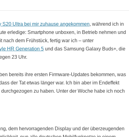
 S20 Ultra bei mir zuhause angekommen
, während ich in
heute erledige: Smartphone unboxen, in Betrieb nehmen und
 nach dem Frühstück, fertig war ich – unter
lyle HR Generation 5
und das Samsung Galaxy Buds+, die
egen 23 Uhr.
en bereits ihre ersten Firmware-Updates bekommen, was
dass der Tat etwas länger war. Ich bin aber im Endeffekt
äte durchgezogen zu haben. Unter der Woche habe ich noch
ung, dem hervorragenden Display und der überzeugenden
öglichkeit, nun alle deutschen Mobilfunknetze in einem