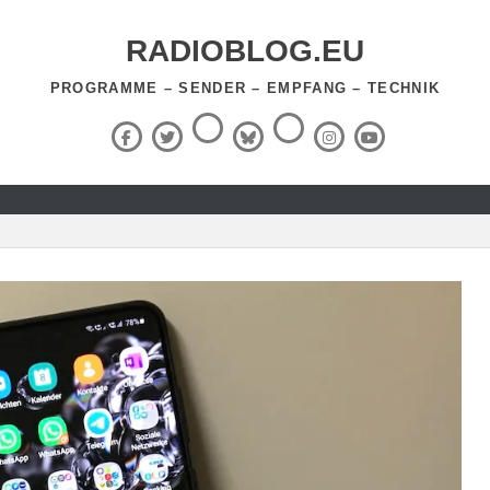
RADIOBLOG.EU
PROGRAMME – SENDER – EMPFANG – TECHNIK
Threads
RSS-
Facebook
X
BlueSky
Instagram
YouTube
Feed
(Twitter)