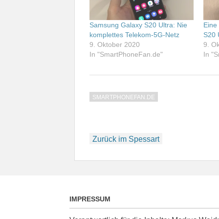
Samsung Galaxy S20 Ultra: Nie
Eine
komplettes Telekom-5G-Netz
S20 
9. Oktober 2020
9. O
In "SmartPhoneFan.de"
In "
SMARTPHONEFAN.DE
Beitragsnavigation
Zurück im Spessart
IMPRESSUM