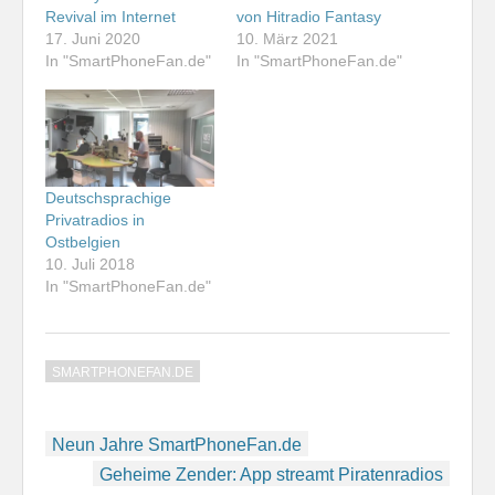
Revival im Internet
von Hitradio Fantasy
17. Juni 2020
10. März 2021
In "SmartPhoneFan.de"
In "SmartPhoneFan.de"
Deutschsprachige
Privatradios in
Ostbelgien
10. Juli 2018
In "SmartPhoneFan.de"
SMARTPHONEFAN.DE
Beitragsnavigation
Neun Jahre SmartPhoneFan.de
Geheime Zender: App streamt Piratenradios