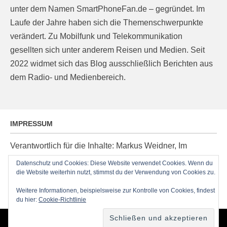
unter dem Namen SmartPhoneFan.de – gegründet. Im
Laufe der Jahre haben sich die Themenschwerpunkte
verändert. Zu Mobilfunk und Telekommunikation
gesellten sich unter anderem Reisen und Medien. Seit
2022 widmet sich das Blog ausschließlich Berichten aus
dem Radio- und Medienbereich.
IMPRESSUM
Verantwortlich für die Inhalte: Markus Weidner, Im
Ziegelacker 20, D-63599 Biebergemünd, E-Mail:
Datenschutz und Cookies: Diese Website verwendet Cookies. Wenn du
post@radioblog.eu
die Website weiterhin nutzt, stimmst du der Verwendung von Cookies zu.
Technik und Administration: Thomas Michel
Weitere Informationen, beispielsweise zur Kontrolle von Cookies, findest
du hier:
Cookie-Richtlinie
Copyright © 2026
RadioBlog.eu
•
Chicago von
Catch Themes