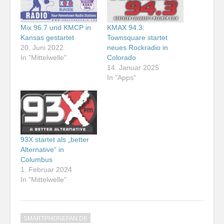
Mix 96.7 und KMCP in
KMAX 94.3:
Kansas gestartet
Townsquare startet
20. Juni 2022
neues Rockradio in
In "Mittelwelle"
Colorado
14. Januar 2025
In "Apps"
93X startet als „better
Alternative“ in
Columbus
1. Februar 2024
In "Mittelwelle"
SMARTPHONEFAN.DE